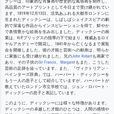
クシーは、印象的な肖像画や歴史的な風俗画を制作し、
高品質のアートプリントとして今日まで受け継がれてい
ます。1819年12月13日、活気あふれる大都市ロンドンに
生まれたディックシーは、しばしばシェイクスピアの劇
的で深遠な作品からインスピレーションを得て、鮮やか
で表情豊かな絵画を生み出しました。ディックシーの画
業は、H.P.ブリッグスの指導の下で始まり、権威あるロイ
ヤルアカデミーで開花し、1841年から亡くなるまで展覧
会を開催しました。彼の才能と芸術への献身は、明らか
に家族にも受け継がれました。兄の
John Robert
も画家で
あり、その子供の
Sir Francis
、
Margaret
もまた、こうした
芸術の足跡を辿っています。また、『ヴィクトリアン・
ペインターズ辞典』では、ハーバート・ディックシーを
もう一人の息子として紹介していますが、ハーバートが
教えていたロンドン市立学校では、ジョン・ロバート・
ディックシーの息子と表記しています。
このように、ディックシーには様々な特徴があります。
ディックシーの卓越した才能のひとつは、人間の感情や