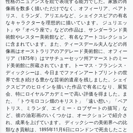
性格のニュアンスを絵で表現する能力でした。家族の肖
像画を数多く描いただけでなく、オフィーリア、ベアト
リス、ミランダ、アリエルなど、シェイクスピアの有名
なキャラクターを理想的に描いています。 ジュリエッ
ト』や『オペラ座で』などの作品は、サンダーランド美
術館やレスター美術館など、有名なアートコレクション
に含まれています。また、ティースデール夫人などの肖
像画はオーストラリアのアデレード美術館に、オフィー
リア（1875年）はマサチューセッツ州アマーストのミー
ド美術館に所蔵されています。トーマス・フランシス・
ディックシーは、今日までファインアートプリントの世
界で生き続ける豊かな芸術的遺産を残しました。シェイ
クスピアのヒロインを描いた作品で有名になり、展覧
会、特にロイヤルアカデミーで高い評価を得ました。ま
た、「トウモロコシ畑のキリスト」「遠い想い」「ベア
トリス、ミランダ、エイミー・ロブザートの描写」な
ど、彼の油彩画のいくつかは、オークションで紹介さ
れ、成果を上げています。 ディックシーの美術界への比
類なき貢献は、1895年11月6日にロンドンで死去したこと