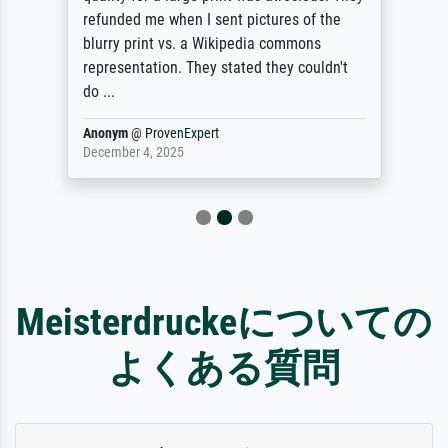
refunded me when I sent pictures of the
blurry print vs. a Wikipedia commons
representation. They stated they couldn't
do ...
Anonym
@
ProvenExpert
December 4, 2025
Meisterdruckeについての
よくある質問