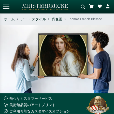
ホーム
アート スタイル
肖像画
Thomas-Francis Dicksee
標準検索
AI画像検索
作家名・作品名・スタイルで検索
シーンを説明してください – 例：
– 例：モネ、星月夜、印象派、北
緑の草原、赤の多い抽象画、暗い
斎の波、ヌード。
油絵、木のそばの立ち姿のヌー
ド。
熱心なカスタマーサービス
美術館品質のアートプリント
ご利用可能なカスタマイズオプション