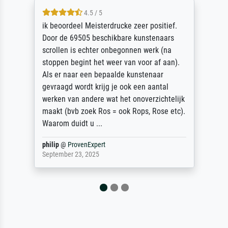
4.5 / 5
5
eel Meisterdrucke zeer positief.
Die Zufriedenh
69505 beschikbare kunstenaars
getrübt, dass 
is echter onbegonnen werk (na
angegebenen L
egint het weer van voor af aan).
Überraschung 
ar een bepaalde kunstenaar
Ehefrau sein z
wordt krijg je ook een aantal
auch Geburtst
n andere wat het onoverzichtelijk
zugestellt wur
b zoek Ros = ook Rops, Rose etc).
idt u ...
rovenExpert
Jürgen
@
Prove
 23, 2025
April 22, 2026