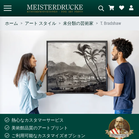
ホーム
アート スタイル
未分類の芸術家
T. Bradshaw
標準検索
AI画像検索
作家名・作品名・スタイルで検索
シーンを説明してください – 例：
– 例：モネ、星月夜、印象派、北
緑の草原、赤の多い抽象画、暗い
斎の波、ヌード。
油絵、木のそばの立ち姿のヌー
ド。
熱心なカスタマーサービス
美術館品質のアートプリント
ご利用可能なカスタマイズオプション