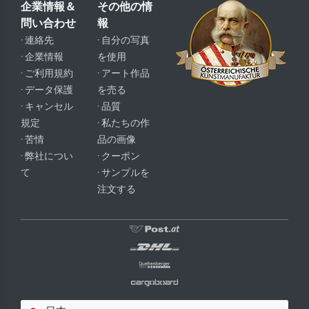
企業情報＆
その他の情
問い合わせ
報
· 連絡先
· 自分の写真
· 企業情報
を使用
· ご利用規約
· アート作品
· データ保護
を売る
· キャンセル
· 品質
規定
· 私たちの作
· 苦情
品の画像
· 弊社につい
· クーポン
て
· サンプルを
注文する