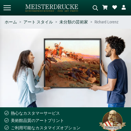
ホーム
アート スタイル
未分類の芸術家
Richard Lorenz
標準検索
AI画像検索
作家名・作品名・スタイルで検索
シーンを説明してください – 例：
– 例：モネ、星月夜、印象派、北
緑の草原、赤の多い抽象画、暗い
斎の波、ヌード。
油絵、木のそばの立ち姿のヌー
ド。
熱心なカスタマーサービス
美術館品質のアートプリント
ご利用可能なカスタマイズオプション