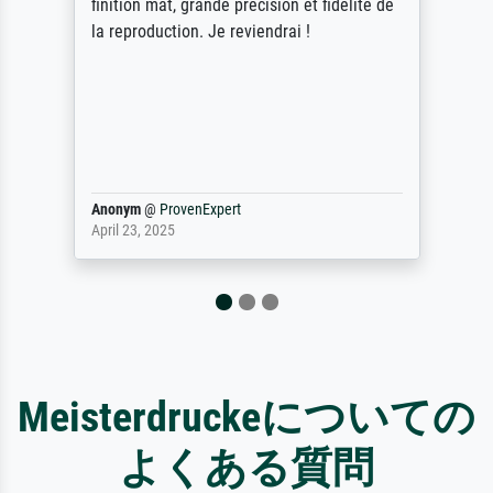
e
scrollen is echter onbegonnen werk (na
stoppen begint het weer van voor af aan).
Als er naar een bepaalde kunstenaar
gevraagd wordt krijg je ook een aantal
werken van andere wat het onoverzichtelijk
maakt (bvb zoek Ros = ook Rops, Rose etc).
Waarom duidt u ...
philip
@
ProvenExpert
September 23, 2025
Meisterdruckeについての
よくある質問