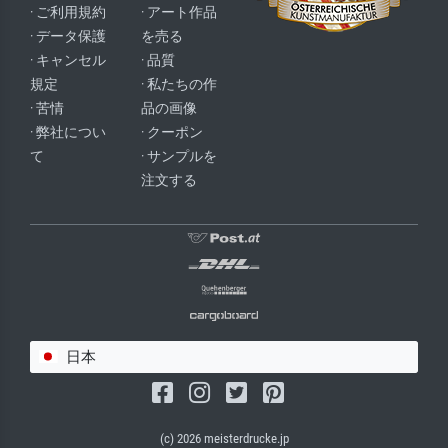
· ご利用規約
· アート作品
· データ保護
を売る
· キャンセル
· 品質
規定
· 私たちの作
· 苦情
品の画像
· 弊社につい
· クーポン
て
· サンプルを
注文する
日本
(c) 2026 meisterdrucke.jp