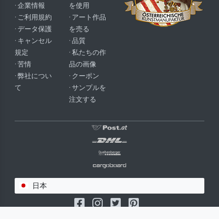
· 企業情報
を使用
· ご利用規約
· アート作品
· データ保護
を売る
· キャンセル
· 品質
規定
· 私たちの作
· 苦情
品の画像
· 弊社につい
· クーポン
て
· サンプルを
注文する
日本