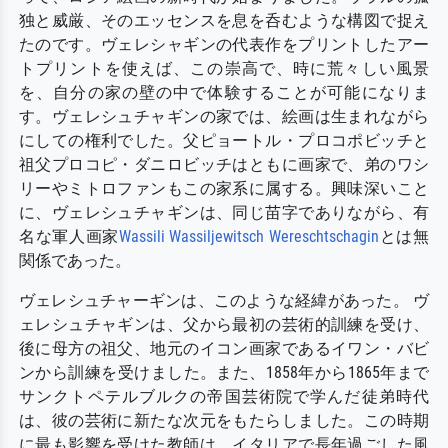
独と威厳、そのエッセンスを息を呑むような構図で捉え
たのです。ヴェレシャギンの代表作をプリントしたアー
トプリントを使えば、この崇高で、時に荒々しい風景
を、自分の家の壁の中で体験することが可能になりま
す。ヴェレシュチャギンの家では、絵画は生まれながら
にしての権利でした。父ピョートル・プロコポビッチと
祖父プロコピ・ダニロビッチはともに画家で、弟のワシ
リーやミトロファンもこの家系に属する。興味深いこと
に、ヴェレシュチャギンは、同じ苗字でありながら、有
名な軍人画家
Wassili Wassiljewitsch Wereschtschagin
とは無
関係であった。
ヴェレシュチャーギンは、このような経緯があった。 ヴ
ェレシュチャギンは、父から最初の芸術的訓練を受け、
後に母方の祖父、地元のイコン画家であるイワン・バビ
ンから訓練を受けました。また、1858年から1865年まで
サンクトペテルブルクの帝国芸術院で学んだ徒弟時代
は、彼の芸術に新たな次元をもたらしました。この時期
に最も影響を受けた教師は、イタリアで長年過ごした風