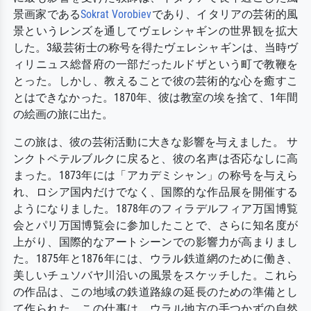
景画家である
Sokrat Vorobiev
であり、イタリアの芸術的風
景というレンズを通してヴェレシャギンの世界観を拡大
した。3級芸術士の称号を得たヴェレシャギンは、当時ヴ
ィリニュス総督府の一部だったルドザという町で教鞭を
とった。しかし、教えることで彼の芸術的な心を癒すこ
とはできなかった。1870年、彼は教室の埃を捨て、1年間
の絵画の旅に出た。
この旅は、彼の芸術活動に大きな影響を与えました。 サ
ンクトペテルブルクに戻ると、彼の名声は否応なしに高
まった。1873年には「アカデミシャン」の称号を与えら
れ、ロシア国内だけでなく、国際的な作品展を開催する
ようになりました。1878年のフィラデルフィア万国博覧
会とパリ万国博覧会に参加したことで、さらに知名度が
上がり、国際的なアートシーンでの影響力が高まりまし
た。1875年と1876年には、ウラル鉄道網のために働き、
美しいチュソバヤ川沿いの風景をスケッチした。これら
の作品は、この地域の鉄道路線の延長のための準備とし
て作られた。この仕事は、ウラル地方の手つかずの自然