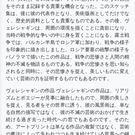
をそのまま記録する貴重な機会となった。このスケッチ
集は、後に彼の代表作となり、美術版画としてだけでな
く、歴史的資料としても貴重なものである。その後、ヴ
ェレシャギンは、周囲の環境を描くことに貪欲になり、
当時の戦争的な争いの中に身を置くことになる。露土戦
争では、バルカン半島でロシア軍に加わり、戦争の様子
を印象的に描き出しました。ロシア要塞の砲撃の様子を
パノラマで描いたこの作品は、戦争の悲惨さと人間の精
神の不滅を物語るものである。戦争の悲惨さを思い知ら
されると同時に、その悲惨さを捉え、美しいものに変え
ていく芸術の力を証明するものでもあるのです。
ヴェレシャギンの作品 ヴェレシャギンの作品は、リアリ
ズムとポエジーが見事に融合したもので、周囲の美しさ
を捉え、見る者をその世界に誘う。彼の風景画は、単な
る自然の描写ではなく、彼の不滅の芸術のおかげで生き
続ける過ぎ去った時代への窓でもあるのです。そのた
め、アートプリントは単なる作品の複製ではなく、芸術
の魔法によって失われつつも生き続けている世界への鍵