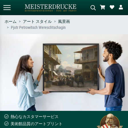
ホーム
アート スタイル
風景画
Pjotr ​​​​Petrowitsch Wereschtschagin
標準検索
AI画像検索
作家名・作品名・スタイルで検索
シーンを説明してください – 例：
– 例：モネ、星月夜、印象派、北
緑の草原、赤の多い抽象画、暗い
斎の波、ヌード。
油絵、木のそばの立ち姿のヌー
ド。
熱心なカスタマーサービス
美術館品質のアートプリント