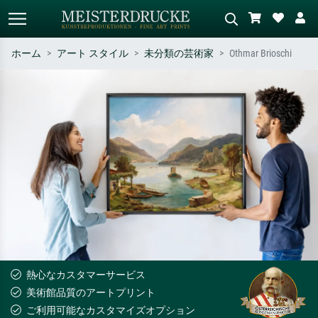
ホーム
アート スタイル
未分類の芸術家
Othmar Brioschi
標準検索
AI画像検索
作家名・作品名・スタイルで検索
シーンを説明してください – 例：
– 例：モネ、星月夜、印象派、北
緑の草原、赤の多い抽象画、暗い
斎の波、ヌード。
油絵、木のそばの立ち姿のヌー
ド。
熱心なカスタマーサービス
美術館品質のアートプリント
ご利用可能なカスタマイズオプション