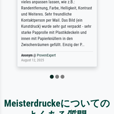
Annunciation by Fra Angelico from a very
large and popular American "art/poster"
site advertising giclee print quality. The
quality for a large print was atrocious. They
refunded me when I sent pictures of the
blurry print vs. a Wikipedia commons
representation. They stated they couldn't
do ...
Anonym
@
ProvenExpert
December 4, 2025
Meisterdruckeについての