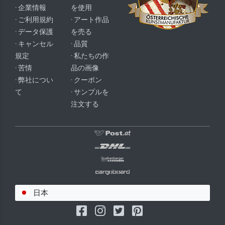
· 企業情報
を使用
· ご利用規約
· アート作品
· データ保護
を売る
· キャンセル
· 品質
規定
· 私たちの作
· 苦情
品の画像
· 弊社につい
· クーポン
て
· サンプルを
注文する
日本