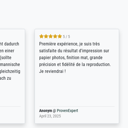
4.8 / 5
kann sich
Qualité absolument irréprochable.
.B.:
Extraordinaire diversité des thèmes
keit,
abordés et personnalisation des
freundliche
demandes (recadrage, réajustement des
ild (ein
couleurs). Relation clientèle parfaite.
rpackt -
Transport, réception sans aucun
stikdeckeln
problème. Merci à toute l'équipe ! Hervé
in den
 der P...
Anonym
@
ProvenExpert
March 31, 2025