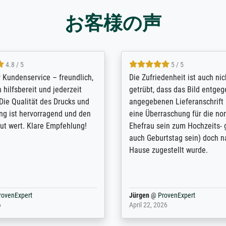
お客様の声
5 / 5
4.8 / 5
innerungsbuch mit der
Hervorragende Qualität. Man 
eines Großvaters aus dem 1.
vieles anpassen lassen, wie z
enötigte ich ein
Randentfernung, Farbe, Hellig
lles Bild. Das habe ich bei
Kontrast und Weiteres. Sehr 
nden. Bei der Auswahl der
Kontaktperson per Mail. Das B
-Qualität wurde ich sehr gut
Kunstdruck) wurde sehr gut ve
 beraten. Der Versand mit
sehr starke Papprolle mit Pla
ppe war perfekt. Ich bin sehr
und innen mit Papierknüllern 
und empfehle Sie gerne
Zwischenräumen gefüllt. Einzig
en ...
ovenExpert
Anonym
@
ProvenExpert
 2026
August 12, 2025