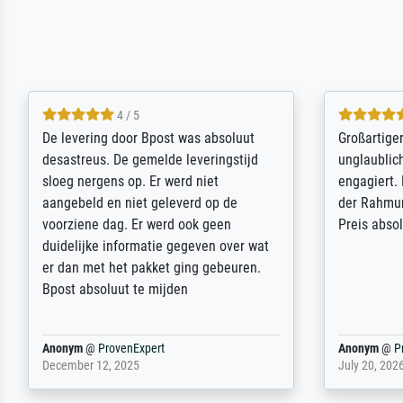
5 / 5
Sehr gute Qualität des Leinwanddrucks
Für ein Er
und des Rahmens! Unser Bild wurde
Feldpost m
sehr sorgfältig und sicher verpackt, so
Weltkrieg b
dass es unbeschadet bei uns ankam. Es
ausdrucksvo
wird nicht unser letzter Meisterdruck
Ihnen gefu
sein. Vielen Dank!
Fotopapier
am Telefon
stabiler Pa
zufrieden 
weiter. Viel
Reinhold,
@
ProvenExpert
Margot
@
Pr
April 22, 2026
February 20,