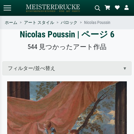
ホーム
アート スタイル
バロック
Nicolas Poussin
Nicolas Poussin | ページ 6
標準検索
AI画像検索
作家名・作品名・スタイルで検索
シーンを説明してください – 例：
544 見つかったアート作品
– 例：モネ、星月夜、印象派、北
緑の草原、赤の多い抽象画、暗い
斎の波、ヌード。
油絵、木のそばの立ち姿のヌー
ド。
フィルター/並べ替え