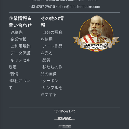
+43 4257 29415 · office@meisterdrucke.com
企業情報＆
その他の情
問い合わせ
報
· 連絡先
· 自分の写真
· 企業情報
を使用
· ご利用規約
· アート作品
· データ保護
を売る
· キャンセル
· 品質
規定
· 私たちの作
· 苦情
品の画像
· 弊社につい
· クーポン
て
· サンプルを
注文する