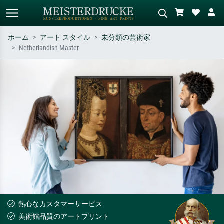
ホーム
アート スタイル
未分類の芸術家
Netherlandish Master
標準検索
AI画像検索
作家名・作品名・スタイルで検索
シーンを説明してください – 例：
– 例：モネ、星月夜、印象派、北
緑の草原、赤の多い抽象画、暗い
斎の波、ヌード。
油絵、木のそばの立ち姿のヌー
ド。
熱心なカスタマーサービス
美術館品質のアートプリント