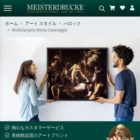
ホーム
アート スタイル
バロック
Michelangelo Merisi Caravaggio
標準検索
AI画像検索
作家名・作品名・スタイルで検索
シーンを説明してください – 例：
– 例：モネ、星月夜、印象派、北
緑の草原、赤の多い抽象画、暗い
斎の波、ヌード。
油絵、木のそばの立ち姿のヌー
ド。
熱心なカスタマーサービス
美術館品質のアートプリント