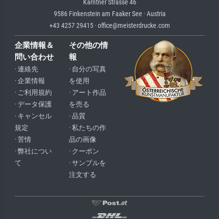
Kärntner Strasse 46
9586 Finkenstein am Faaker See · Austria
+43 4257 29415 · office@meisterdrucke.com
企業情報＆
その他の情
問い合わせ
報
· 連絡先
· 自分の写真
· 企業情報
を使用
· ご利用規約
· アート作品
· データ保護
を売る
· キャンセル
· 品質
規定
· 私たちの作
· 苦情
品の画像
· 弊社につい
· クーポン
て
· サンプルを
注文する