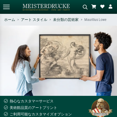
ホーム
アート スタイル
未分類の芸術家
Mauritius Lowe
標準検索
AI画像検索
作家名・作品名・スタイルで検索
シーンを説明してください – 例：
– 例：モネ、星月夜、印象派、北
緑の草原、赤の多い抽象画、暗い
斎の波、ヌード。
油絵、木のそばの立ち姿のヌー
ド。
熱心なカスタマーサービス
美術館品質のアートプリント
ご利用可能なカスタマイズオプション