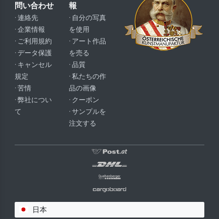
問い合わせ
報
· 連絡先
· 自分の写真
· 企業情報
を使用
· ご利用規約
· アート作品
· データ保護
を売る
· キャンセル
· 品質
規定
· 私たちの作
· 苦情
品の画像
· 弊社につい
· クーポン
て
· サンプルを
注文する
日本