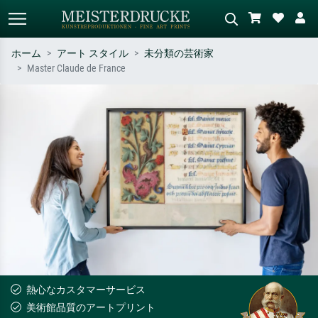
ホーム
アート スタイル
未分類の芸術家
Master Claude de France
標準検索
AI画像検索
作家名・作品名・スタイルで検索
シーンを説明してください – 例：
– 例：モネ、星月夜、印象派、北
緑の草原、赤の多い抽象画、暗い
斎の波、ヌード。
油絵、木のそばの立ち姿のヌー
ド。
熱心なカスタマーサービス
美術館品質のアートプリント