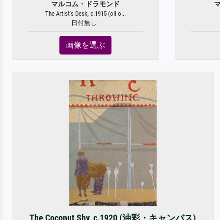
マルコム・ドラモンド
The Artist's Desk, c.1915 (oil o...
日付無し |
画像を選ぶ
The Coconut Shy, c.1920 (油彩・キャンバス)