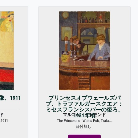
、1911
プリンセスオブウェールズパ
ブ、トラファルガースクエア：
ミセスフランシスバーの後ろ、
ド
マルコム・ドラモンド
1931年頃
c.1911
The Princess of Wales Pub, Trafa...
日付無し |