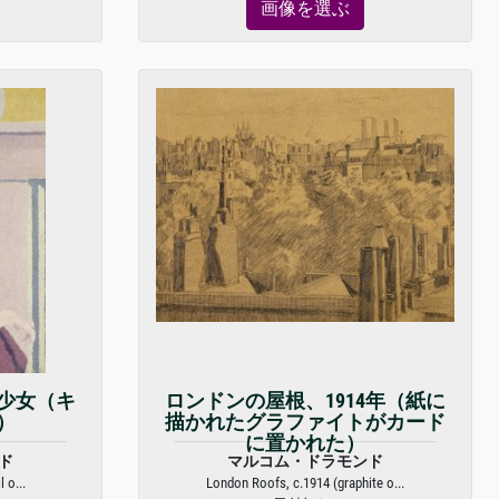
画像を選ぶ
少女（キ
ロンドンの屋根、1914年（紙に
）
描かれたグラファイトがカード
に置かれた）
ド
マルコム・ドラモンド
 o...
London Roofs, c.1914 (graphite o...