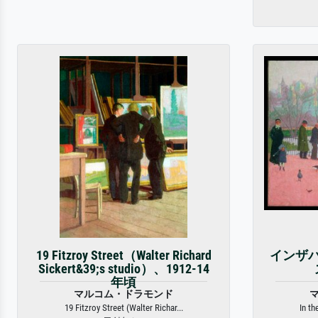
19 Fitzroy Street（Walter Richard
インザ
Sickert&39;s studio）、1912-14
年頃
マルコム・ドラモンド
19 Fitzroy Street (Walter Richar...
In th