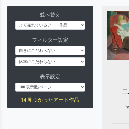
並べ替え
フィルター設定
表示設定
二
14 見つかったアート作品