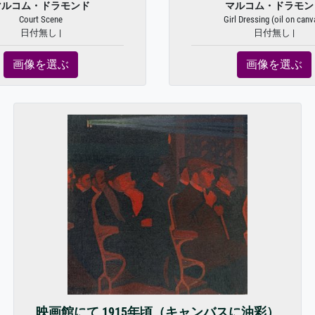
マルコム・ドラモンド
マルコム・ドラモン
Court Scene
Girl Dressing (oil on canv
日付無し |
日付無し |
画像を選ぶ
画像を選ぶ
映画館にて 1915年頃（キャンバスに油彩）