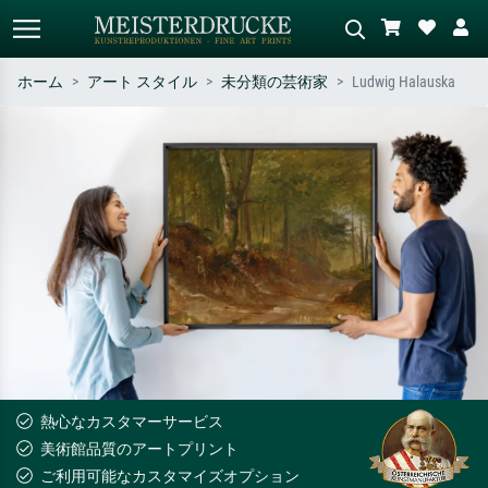
ホーム
アート スタイル
未分類の芸術家
Ludwig Halauska
標準検索
AI画像検索
作家名・作品名・スタイルで検索
シーンを説明してください – 例：
– 例：モネ、星月夜、印象派、北
緑の草原、赤の多い抽象画、暗い
斎の波、ヌード。
油絵、木のそばの立ち姿のヌー
ド。
熱心なカスタマーサービス
美術館品質のアートプリント
ご利用可能なカスタマイズオプション