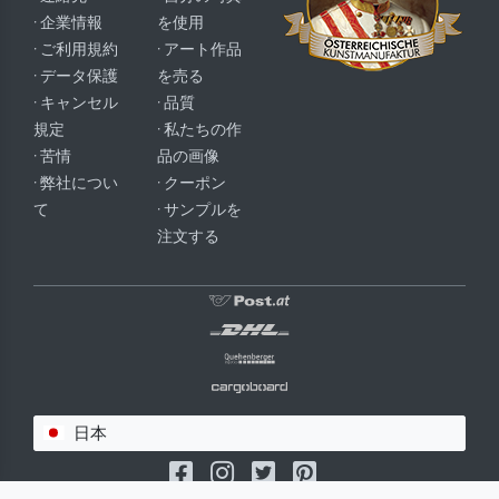
· 企業情報
を使用
· ご利用規約
· アート作品
· データ保護
を売る
· キャンセル
· 品質
規定
· 私たちの作
· 苦情
品の画像
· 弊社につい
· クーポン
て
· サンプルを
注文する
日本