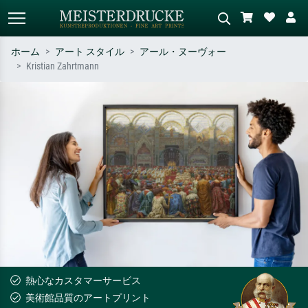
ホーム
アート スタイル
アール・ヌーヴォー
Kristian Zahrtmann
標準検索
AI画像検索
作家名・作品名・スタイルで検索
シーンを説明してください – 例：
– 例：モネ、星月夜、印象派、北
緑の草原、赤の多い抽象画、暗い
斎の波、ヌード。
油絵、木のそばの立ち姿のヌー
ド。
熱心なカスタマーサービス
美術館品質のアートプリント