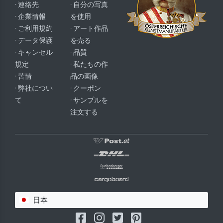
· 連絡先
· 自分の写真
· 企業情報
を使用
· ご利用規約
· アート作品
· データ保護
を売る
· キャンセル
· 品質
規定
· 私たちの作
· 苦情
品の画像
· 弊社につい
· クーポン
て
· サンプルを
注文する
日本