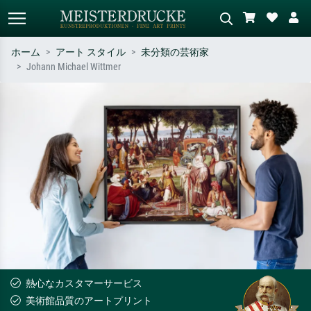
ホーム
アート スタイル
未分類の芸術家
Johann Michael Wittmer
標準検索
AI画像検索
作家名・作品名・スタイルで検索
シーンを説明してください – 例：
– 例：モネ、星月夜、印象派、北
緑の草原、赤の多い抽象画、暗い
斎の波、ヌード。
油絵、木のそばの立ち姿のヌー
ド。
熱心なカスタマーサービス
美術館品質のアートプリント