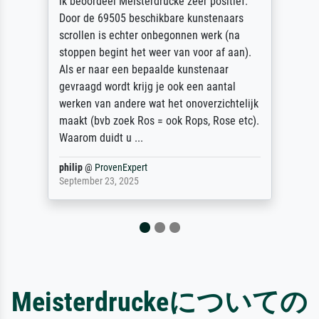
.
Die Zufriedenheit ist auch nicht dadurch
getrübt, dass das Bild entgegen einer
angegebenen Lieferanschrift (sollte eine
.
Überraschung für die normannische
Ehefrau sein zum Hochzeits- gleichzeitig
auch Geburtstag sein) doch nach zu Hause
ijk
zugestellt wurde.
c).
Jürgen
@
ProvenExpert
April 22, 2026
Meisterdruckeについての