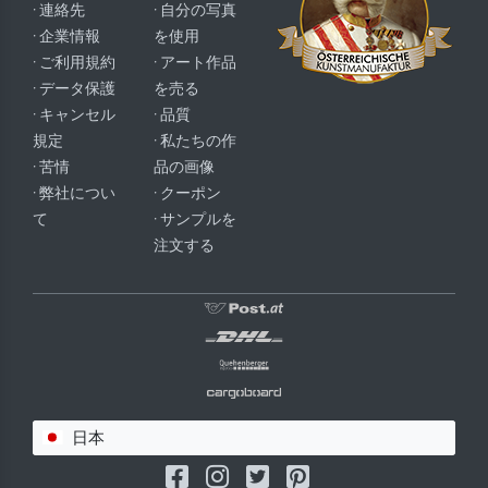
· 連絡先
· 自分の写真
· 企業情報
を使用
· ご利用規約
· アート作品
· データ保護
を売る
· キャンセル
· 品質
規定
· 私たちの作
· 苦情
品の画像
· 弊社につい
· クーポン
て
· サンプルを
注文する
日本