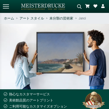
ホーム
アート スタイル
未分類の芸術家
Janci
標準検索
AI画像検索
作家名・作品名・スタイルで検索
シーンを説明してください – 例：
– 例：モネ、星月夜、印象派、北
緑の草原、赤の多い抽象画、暗い
斎の波、ヌード。
油絵、木のそばの立ち姿のヌー
ド。
熱心なカスタマーサービス
美術館品質のアートプリント
ご利用可能なカスタマイズオプション