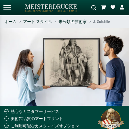
ホーム
アート スタイル
未分類の芸術家
J. Sutcliffe
標準検索
AI画像検索
作家名・作品名・スタイルで検索
シーンを説明してください – 例：
– 例：モネ、星月夜、印象派、北
緑の草原、赤の多い抽象画、暗い
斎の波、ヌード。
油絵、木のそばの立ち姿のヌー
ド。
熱心なカスタマーサービス
美術館品質のアートプリント
ご利用可能なカスタマイズオプション