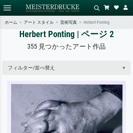
ホーム
アート スタイル
芸術写真
Herbert Ponting
Herbert Ponting | ページ 2
標準検索
AI画像検索
作家名・作品名・スタイルで検索
シーンを説明してください – 例：
355 見つかったアート作品
– 例：モネ、星月夜、印象派、北
緑の草原、赤の多い抽象画、暗い
斎の波、ヌード。
油絵、木のそばの立ち姿のヌー
ド。
フィルター/並べ替え