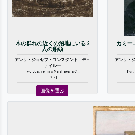
木の群れの近くの沼地にいる 2
カミーユ
人の船頭
アンリ・ジョセフ・コンスタント・デュ
アンリ・
ティルー
Two Boatmen in a Marsh near a Cl...
Portr
1857 |
画像を選ぶ