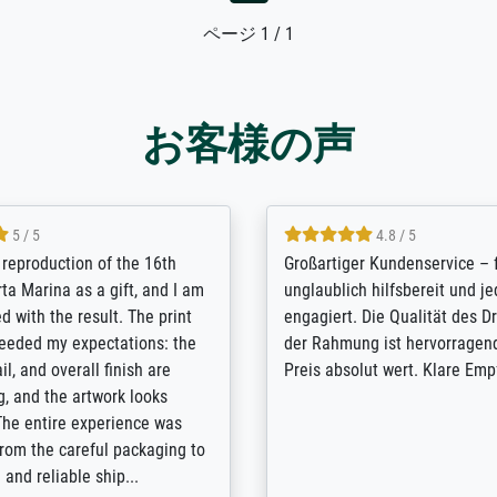
ページ 1 / 1
お客様の声
5 / 5
5 / 5
t Meisterdrucke strives to
Outstanding quality and cus
lients demands, and provides
support. - the quality of the pr
ice on how to obtain the best
excellent and difficult to dist
 the prints requested by the
from the real thing; it will be
e company has a vast
for high-quality art prints fro
of prints to choose from, and
the quality of the framing is e
e excellent service also with
the customisation options for
prints which are not in that
are broad - the customer sup
. Highly recommended!
colleagues are truly super...