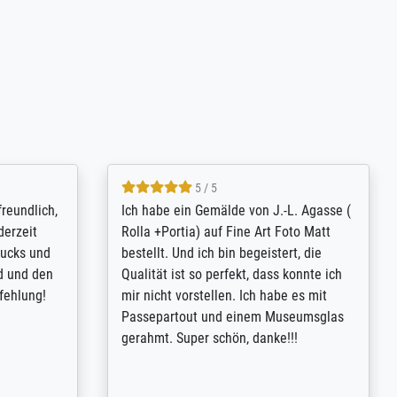
4.8 / 5
tomer
Qualité absolument irréprochable.
inting is
Extraordinaire diversité des thèmes
inguish
abordés et personnalisation des
 my go-to
demandes (recadrage, réajustement des
m now on -
couleurs). Relation clientèle parfaite.
xcellent -
Transport, réception sans aucun
 the work
problème. Merci à toute l'équipe ! Hervé
port