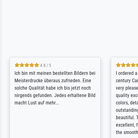
5 / 5
Rundum positive Erfahrung. Die
The team a
Ausführung des Auftrags hat eine Weile
meet its c
gedauert, die angekündigte Lieferzeit
expert adv
wurde aber letztlich sogar etwas
results for
unterschritten. Die Qualität des Papiers
client. Th
und des Drucks (Farben, Details usw.) ist
repertoire 
nicht nur gut, sondern hervorragend.
will provid
Selbst ein Druck ist damit ein Kunstwerk
regards to 
im eigenen Sinne. Definitiv den Pre...
repertoire