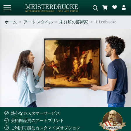
ホーム
アート スタイル
未分類の芸術家
H. Ledbrooke
標準検索
AI画像検索
作家名・作品名・スタイルで検索
シーンを説明してください – 例：
– 例：モネ、星月夜、印象派、北
緑の草原、赤の多い抽象画、暗い
斎の波、ヌード。
油絵、木のそばの立ち姿のヌー
ド。
熱心なカスタマーサービス
美術館品質のアートプリント
ご利用可能なカスタマイズオプション