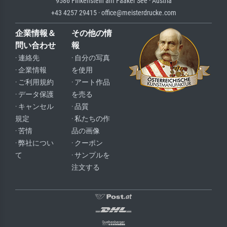
9586 Finkenstein am Faaker See · Austria
+43 4257 29415 · office@meisterdrucke.com
企業情報＆
その他の情
問い合わせ
報
· 連絡先
· 自分の写真
· 企業情報
を使用
· ご利用規約
· アート作品
· データ保護
を売る
· キャンセル
· 品質
規定
· 私たちの作
· 苦情
品の画像
· 弊社につい
· クーポン
て
· サンプルを
注文する