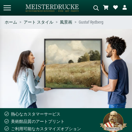
ホーム
アート スタイル
風景画
Gustaf Rydberg
標準検索
AI画像検索
作家名・作品名・スタイルで検索
シーンを説明してください – 例：
– 例：モネ、星月夜、印象派、北
緑の草原、赤の多い抽象画、暗い
斎の波、ヌード。
油絵、木のそばの立ち姿のヌー
ド。
熱心なカスタマーサービス
美術館品質のアートプリント
ご利用可能なカスタマイズオプション