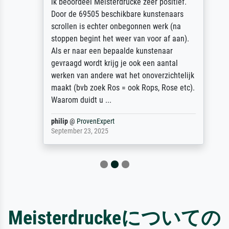
ik beoordeel Meisterdrucke zeer positief.
Door de 69505 beschikbare kunstenaars
scrollen is echter onbegonnen werk (na
stoppen begint het weer van voor af aan).
Als er naar een bepaalde kunstenaar
gevraagd wordt krijg je ook een aantal
werken van andere wat het onoverzichtelijk
maakt (bvb zoek Ros = ook Rops, Rose etc).
Waarom duidt u ...
philip
@
ProvenExpert
September 23, 2025
Meisterdruckeについての