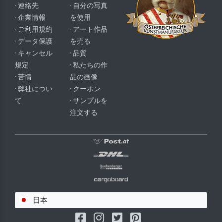
· 連絡先
· 自分の写真
· 企業情報
を使用
· ご利用規約
· アート作品
· データ保護
を売る
· キャンセル
· 品質
規定
· 私たちの作
· 苦情
品の画像
· 弊社につい
· クーポン
て
· サンプルを
注文する
日本