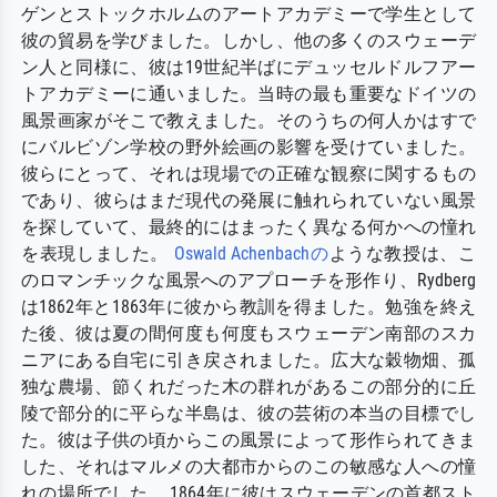
ゲンとストックホルムのアートアカデミーで学生として
彼の貿易を学びました。しかし、他の多くのスウェーデ
ン人と同様に、彼は19世紀半ばにデュッセルドルフアー
トアカデミーに通いました。当時の最も重要なドイツの
風景画家がそこで教えました。そのうちの何人かはすで
にバルビゾン学校の野外絵画の影響を受けていました。
彼らにとって、それは現場での正確な観察に関するもの
であり、彼らはまだ現代の発展に触れられていない風景
を探していて、最終的にはまったく異なる何かへの憧れ
を表現しました。
Oswald Achenbachの
ような教授は、こ
のロマンチックな風景へのアプローチを形作り、Rydberg
は1862年と1863年に彼から教訓を得ました。勉強を終え
た後、彼は夏の間何度も何度もスウェーデン南部のスカ
ニアにある自宅に引き戻されました。広大な穀物畑、孤
独な農場、節くれだった木の群れがあるこの部分的に丘
陵で部分的に平らな半島は、彼の芸術の本当の目標でし
た。彼は子供の頃からこの風景によって形作られてきま
した、それはマルメの大都市からのこの敏感な人への憧
れの場所でした。 1864年に彼はスウェーデンの首都スト