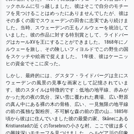
ックホルムに引っ越しました。彼はそこで自分のモチー
フを見つけることはめったにありませんでしたが、彼は
その多くの面でスウェーデンの田舎に忠実であり続けま
した。当時、スウェーデンの王もノルウェーを統治して
いました。彼の作品に対する特別賞として、ライドバー
グはカールXVを王にすることができました。 1868年にノ
ルウェーを旅し、その険しいフィヨルドでこの野生の国
をスケッチや絵画で捉えました。 1年後、彼はケーニッ
ヒの資金でそこに戻った。
しかし、最終的には、グスタフ・ライドバーグは主にス
ウェーデンの風景の見事な画家として記憶されていま
す。彼のスタイルは特徴的です：低地の地平線、赤みが
かった光の夜の気分、深い雪に覆われた農場、広い野原
の真ん中にある裸の木の骨格、広い、一見無限の地平線
の前の孤独な製粉所、不可解な森の前の雲の山... 1885年
頃から彼はに住んでいました彼の最愛の家、Skåneにある
Kristianstadの近くのTorsebroの小さな村。ここで彼は多く
の興味深いモチーフを見つけました。ヘルゲア川の印象