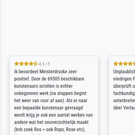
5 / 5
Die Zufriedenheit ist auch nicht dadurch
Excellent 
getrübt, dass das Bild entgegen einer
selection,
angegebenen Lieferanschrift (sollte
were easy, 
eine Überraschung für die normannische
the item it
Ehefrau sein zum Hochzeits- gleichzeitig
am based i
auch Geburtstag sein) doch nach zu
searching f
Hause zugestellt wurde.
impressed 
quality.