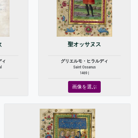
歌
聖オッサヌス
ディ
グリエルモ・ヒラルディ
al
Saint Ossanus
1469 |
画像を選ぶ