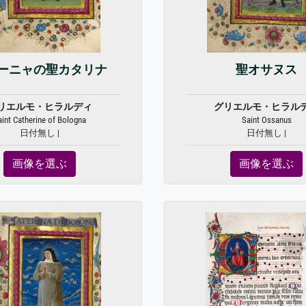
ーニャの聖カタリナ
聖オサヌス
リエルモ・ヒラルディ
グリエルモ・ヒラル
aint Catherine of Bologna
Saint Ossanus
日付無し |
日付無し |
画像を選ぶ
画像を選ぶ