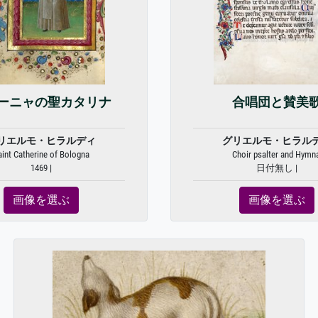
ーニャの聖カタリナ
合唱団と賛美
リエルモ・ヒラルディ
グリエルモ・ヒラル
aint Catherine of Bologna
Choir psalter and Hymn
1469 |
日付無し |
画像を選ぶ
画像を選ぶ