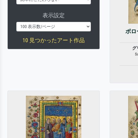
表示設定
ボロ
10 見つかったアート作品
グ
S