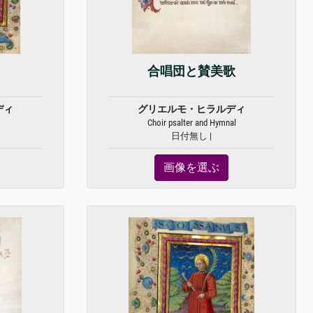
合唱団と賛美歌
ディ
グリエルモ・ヒラルディ
Choir psalter and Hymnal
日付無し |
画像を選ぶ