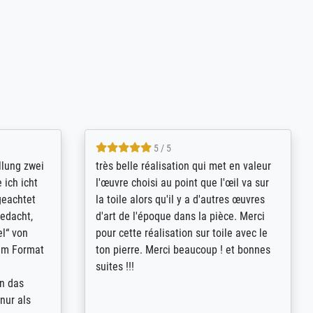
5 / 5
rives to
eine große Auswahl an Bildern und
d provides
deren Reproduktionsmöglichkeiten;
n the best
wurde sehr gut durch die einzelnen
ed by the
Bestellkriterien geführt, verständliche
st
Erklärungen, z.B. mit Bilddarstellungen,
 from, and
werde auf jeden Fall meine guten
 also with
Erfahrungen weitergeben.
t in that
ded!