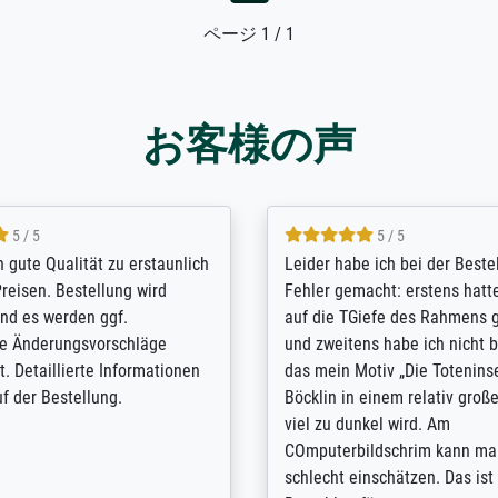
ページ 1 / 1
お客様の声
5 / 5
5 / 5
/ Highly recommended. The
The team at Meisterdrucke st
 ordering and payment process
meet its clients demands, an
shipping was efficient and
expert advice on how to obtai
self exceeds expectations. I
results for the prints request
n the UK and found the site
client. The company has a va
or a specific print - I am very
repertoire of prints to choose
with the service and the
will provide excellent service
regards to prints which are no
repertoire. Highly recommen