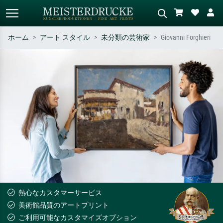
ホーム
アート スタイル
未分類の芸術家
Giovanni Forghieri
標準検索
AI画像検索
作家名・作品名・スタイルで検索
シーンを説明してください – 例：
– 例：モネ、星月夜、印象派、北
緑の草原、赤の多い抽象画、暗い
斎の波、ヌード。
油絵、木のそばの立ち姿のヌー
ド。
熱心なカスタマーサービス
美術館品質のアートプリント
ご利用可能なカスタマイズオプション