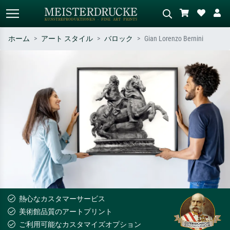
ホーム
アート スタイル
バロック
Gian Lorenzo Bernini
標準検索
AI画像検索
作家名・作品名・スタイルで検索
シーンを説明してください – 例：
– 例：モネ、星月夜、印象派、北
緑の草原、赤の多い抽象画、暗い
斎の波、ヌード。
油絵、木のそばの立ち姿のヌー
ド。
熱心なカスタマーサービス
美術館品質のアートプリント
ご利用可能なカスタマイズオプション