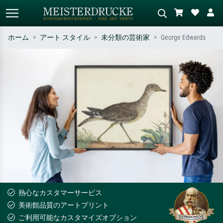
ホーム
アート スタイル
未分類の芸術家
George Edwards
標準検索
AI画像検索
作家名・作品名・スタイルで検索
シーンを説明してください – 例：
– 例：モネ、星月夜、印象派、北
緑の草原、赤の多い抽象画、暗い
斎の波、ヌード。
油絵、木のそばの立ち姿のヌー
ド。
熱心なカスタマーサービス
美術館品質のアートプリント
ご利用可能なカスタマイズオプション