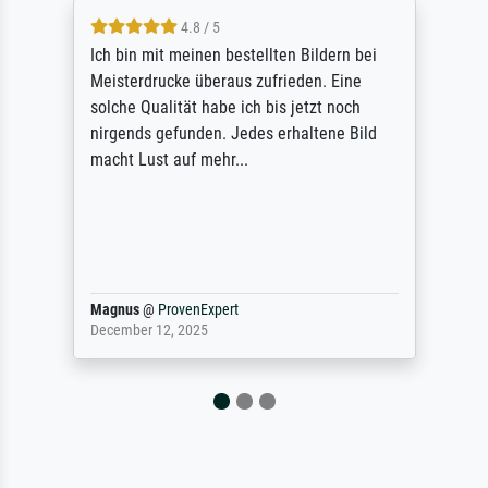
5 / 5
Rundum positive Erfahrung. Die Ausführung
des Auftrags hat eine Weile gedauert, die
angekündigte Lieferzeit wurde aber
letztlich sogar etwas unterschritten. Die
Qualität des Papiers und des Drucks
(Farben, Details usw.) ist nicht nur gut,
sondern hervorragend. Selbst ein Druck ist
damit ein Kunstwerk im eigenen Sinne.
Definitiv den Pre...
Dr.
@
ProvenExpert
February 3, 2026