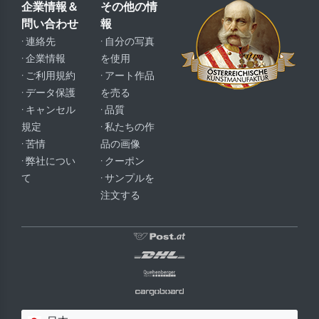
企業情報＆
その他の情
問い合わせ
報
· 連絡先
· 自分の写真
· 企業情報
を使用
· ご利用規約
· アート作品
· データ保護
を売る
· キャンセル
· 品質
規定
· 私たちの作
· 苦情
品の画像
· 弊社につい
· クーポン
て
· サンプルを
注文する