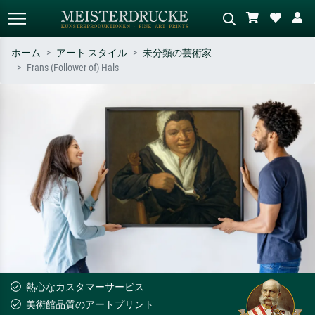
ホーム
アート スタイル
未分類の芸術家
Frans (Follower of) Hals
標準検索
AI画像検索
作家名・作品名・スタイルで検索
シーンを説明してください – 例：
– 例：モネ、星月夜、印象派、北
緑の草原、赤の多い抽象画、暗い
斎の波、ヌード。
油絵、木のそばの立ち姿のヌー
ド。
熱心なカスタマーサービス
美術館品質のアートプリント