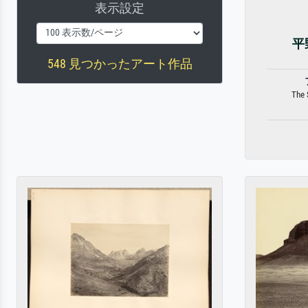
表示設定
平
548 見つかったアート作品
The 