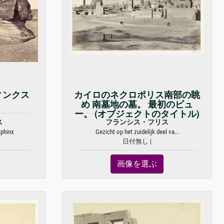
ィンクス
カイロのネクロポリス南部の眺
め 南墓地の墓。 最初のビュ
ー。 (オブジェクトのタイトル)
ス
フランシス・フリス
Sphinx
Gezicht op het zuidelijk deel va...
日付無し |
画像を選ぶ