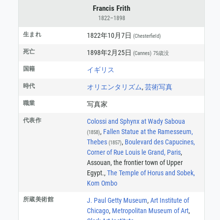
Francis Frith
1822–1898
生まれ
1822年10月7日
(Chesterfield)
死亡
1898年2月25日
(Cannes)
75歳没
国籍
イギリス
時代
オリエンタリズム
,
芸術写真
職業
写真家
代表作
Colossi and Sphynx at Wady Saboua
,
Fallen Statue at the Ramesseum,
(1858)
Thebes
,
Boulevard des Capucines,
(1857)
Corner of Rue Louis le Grand, Paris
,
Assouan, the frontier town of Upper
Egypt.,
The Temple of Horus and Sobek,
Kom Ombo
所蔵美術館
J. Paul Getty Museum
,
Art Institute of
Chicago
,
Metropolitan Museum of Art
,