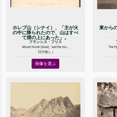
ホレブ山（シナイ）、「主が火
東から
の中に降られたので、山はすべ
て煙の上にあった」。
フランシス・フリス
Mount Horeb (Sinai), "and the mo...
The Py
日付無し |
画像を選ぶ