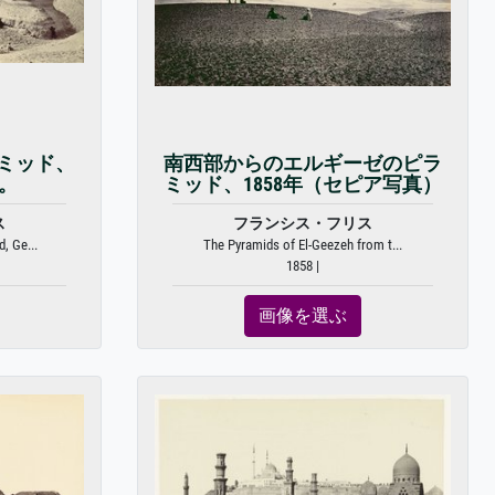
ミッド、
南西部からのエルギーゼのピラ
年。
ミッド、1858年（セピア写真）
ス
フランシス・フリス
, Ge...
The Pyramids of El-Geezeh from t...
1858 |
画像を選ぶ