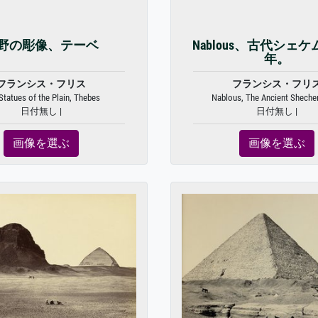
野の彫像、テーベ
Nablous、古代シェケム
年。
フランシス・フリス
フランシス・フリ
Statues of the Plain, Thebes
Nablous, The Ancient Shechem
日付無し |
日付無し |
画像を選ぶ
画像を選ぶ