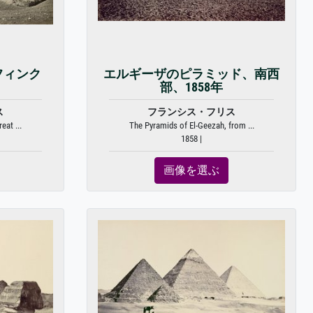
フィンク
エルギーザのピラミッド、南西
部、1858年
ス
フランシス・フリス
eat ...
The Pyramids of El-Geezah, from ...
1858 |
画像を選ぶ