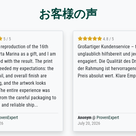
お客様の声
5 / 5
5 / 5
t Meisterdrucke strives to
Outstanding quality and cus
lients demands, and provides
support. - the quality of the pr
ice on how to obtain the best
excellent and difficult to dist
 the prints requested by the
from the real thing; it will be
e company has a vast
for high-quality art prints fro
of prints to choose from, and
the quality of the framing is e
e excellent service also with
the customisation options for
prints which are not in that
are broad - the customer sup
. Highly recommended!
colleagues are truly super...
rovenExpert
Anonym
@
ProvenExpert
6
January 12, 2026