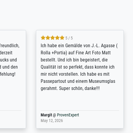
4.8 / 5
tomer
Qualité absolument irréprochable.
inting is
Extraordinaire diversité des thèmes
inguish
abordés et personnalisation des
 my go-to
demandes (recadrage, réajustement des
m now on -
couleurs). Relation clientèle parfaite.
xcellent -
Transport, réception sans aucun
 the work
problème. Merci à toute l'équipe ! Hervé
port
Anonym
@
ProvenExpert
March 31, 2025