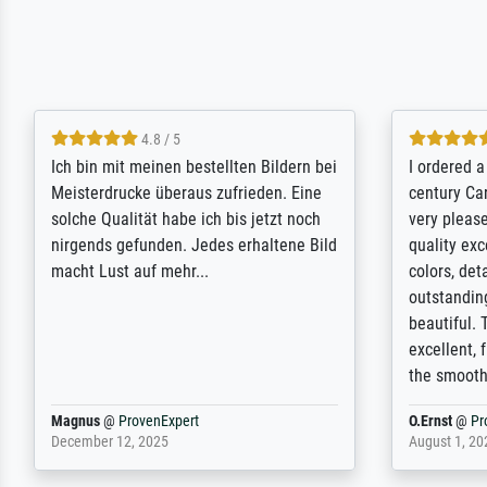
5 / 5
Rundum positive Erfahrung. Die
The team a
Ausführung des Auftrags hat eine Weile
meet its c
gedauert, die angekündigte Lieferzeit
expert adv
wurde aber letztlich sogar etwas
results for
unterschritten. Die Qualität des Papiers
client. Th
und des Drucks (Farben, Details usw.) ist
repertoire 
nicht nur gut, sondern hervorragend.
will provid
Selbst ein Druck ist damit ein Kunstwerk
regards to 
im eigenen Sinne. Definitiv den Pre...
repertoire
Dr.
@
ProvenExpert
Anonym
@
P
February 3, 2026
April 22, 202