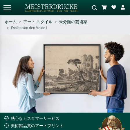
ホーム
アート スタイル
未分類の芸術家
Esaias van den Velde I
標準検索
AI画像検索
作家名・作品名・スタイルで検索
シーンを説明してください – 例：
– 例：モネ、星月夜、印象派、北
緑の草原、赤の多い抽象画、暗い
斎の波、ヌード。
油絵、木のそばの立ち姿のヌー
ド。
熱心なカスタマーサービス
美術館品質のアートプリント