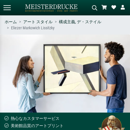
ホーム
アート スタイル
構成主義, デ・ステイル
Eliezer Markowich Lissitzky
標準検索
AI画像検索
作家名・作品名・スタイルで検索
シーンを説明してください – 例：
– 例：モネ、星月夜、印象派、北
緑の草原、赤の多い抽象画、暗い
斎の波、ヌード。
油絵、木のそばの立ち姿のヌー
ド。
熱心なカスタマーサービス
美術館品質のアートプリント