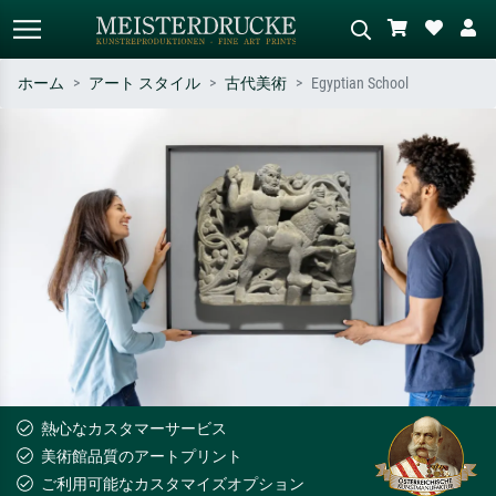
ホーム
アート スタイル
古代美術
Egyptian School
標準検索
AI画像検索
作家名・作品名・スタイルで検索
シーンを説明してください – 例：
– 例：モネ、星月夜、印象派、北
緑の草原、赤の多い抽象画、暗い
斎の波、ヌード。
油絵、木のそばの立ち姿のヌー
ド。
熱心なカスタマーサービス
美術館品質のアートプリント
ご利用可能なカスタマイズオプション