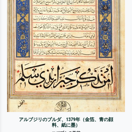
アルブジリのブルダ、1379年（金箔、青の顔
料、紙に墨）