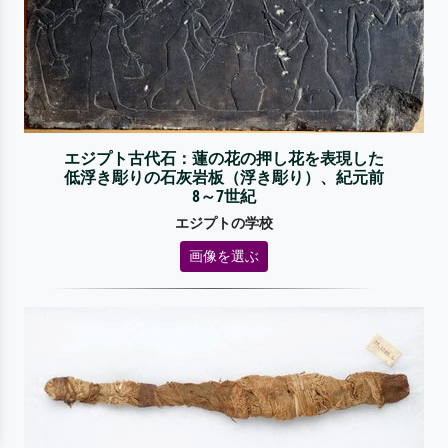
エジプト古代石：蓮の花の押し花を表現した
低浮き彫りの石灰岩板（浮き彫り）、紀元前
8～7世紀
エジプトの学校
画像を選ぶ