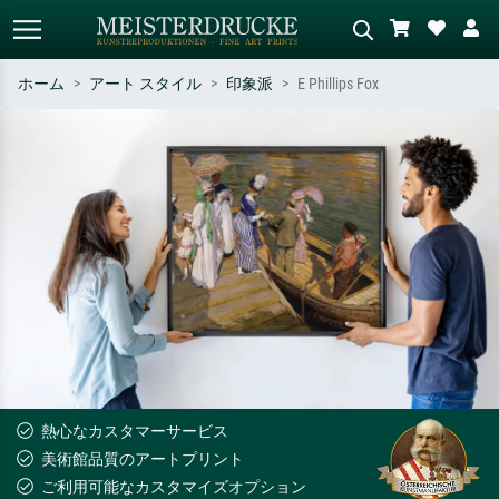
ホーム
アート スタイル
印象派
E Phillips Fox
標準検索
AI画像検索
作家名・作品名・スタイルで検索
シーンを説明してください – 例：
– 例：モネ、星月夜、印象派、北
緑の草原、赤の多い抽象画、暗い
斎の波、ヌード。
油絵、木のそばの立ち姿のヌー
ド。
熱心なカスタマーサービス
美術館品質のアートプリント
ご利用可能なカスタマイズオプション