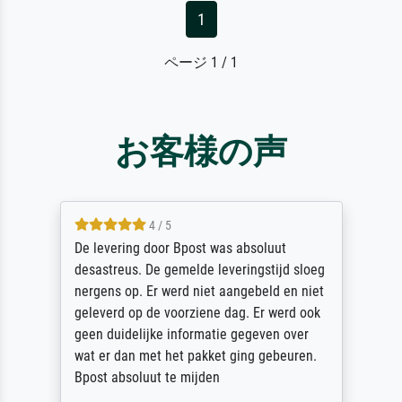
1
ページ 1 / 1
お客様の声
5 / 5
Sehr gute Qualität des Leinwanddrucks und
des Rahmens! Unser Bild wurde sehr
sorgfältig und sicher verpackt, so dass es
unbeschadet bei uns ankam. Es wird nicht
unser letzter Meisterdruck sein. Vielen
Dank!