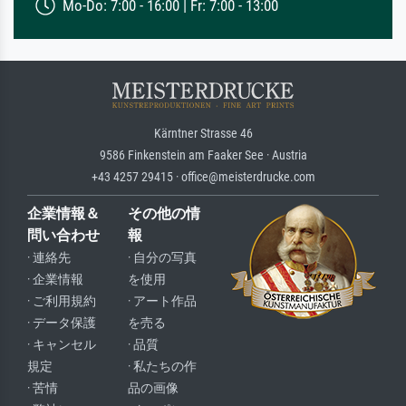
Mo-Do: 7:00 - 16:00 | Fr: 7:00 - 13:00
Kärntner Strasse 46
9586 Finkenstein am Faaker See · Austria
+43 4257 29415 · office@meisterdrucke.com
企業情報＆
その他の情
問い合わせ
報
· 連絡先
· 自分の写真
· 企業情報
を使用
· ご利用規約
· アート作品
· データ保護
を売る
· キャンセル
· 品質
規定
· 私たちの作
· 苦情
品の画像