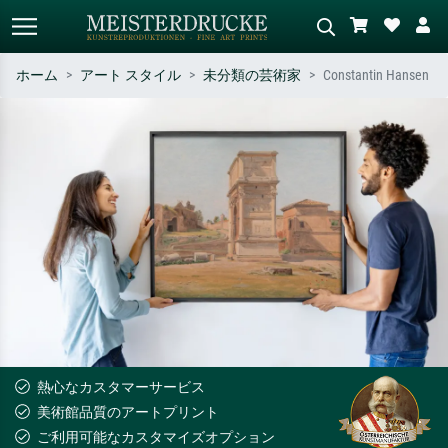
ホーム
アート スタイル
未分類の芸術家
Constantin Hansen
標準検索
AI画像検索
作家名・作品名・スタイルで検索
シーンを説明してください – 例：
– 例：モネ、星月夜、印象派、北
緑の草原、赤の多い抽象画、暗い
斎の波、ヌード。
油絵、木のそばの立ち姿のヌー
ド。
熱心なカスタマーサービス
美術館品質のアートプリント
ご利用可能なカスタマイズオプション