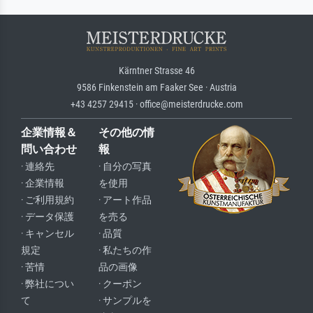
Kärntner Strasse 46
9586 Finkenstein am Faaker See · Austria
+43 4257 29415 · office@meisterdrucke.com
企業情報＆
その他の情
問い合わせ
報
· 連絡先
· 自分の写真
· 企業情報
を使用
· ご利用規約
· アート作品
· データ保護
を売る
· キャンセル
· 品質
規定
· 私たちの作
· 苦情
品の画像
· 弊社につい
· クーポン
て
· サンプルを