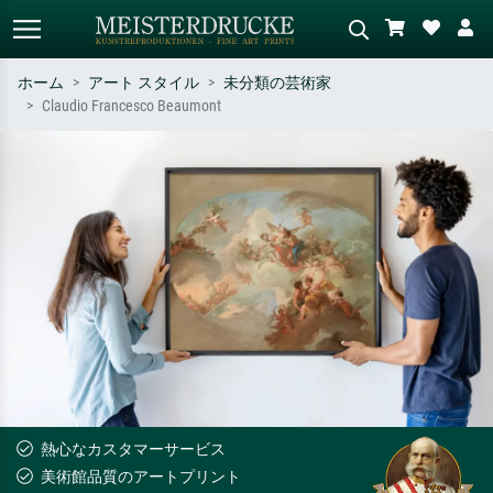
ホーム
アート スタイル
未分類の芸術家
Claudio Francesco Beaumont
標準検索
AI画像検索
作家名・作品名・スタイルで検索
シーンを説明してください – 例：
– 例：モネ、星月夜、印象派、北
緑の草原、赤の多い抽象画、暗い
斎の波、ヌード。
油絵、木のそばの立ち姿のヌー
ド。
熱心なカスタマーサービス
美術館品質のアートプリント