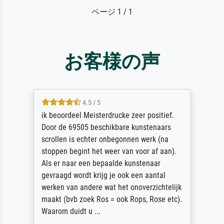
ページ 1 / 1
お客様の声
5 / 5
Die Zufriedenheit ist auch nicht dadurch
getrübt, dass das Bild entgegen einer
angegebenen Lieferanschrift (sollte eine
Überraschung für die normannische
Ehefrau sein zum Hochzeits- gleichzeitig
auch Geburtstag sein) doch nach zu Hause
zugestellt wurde.