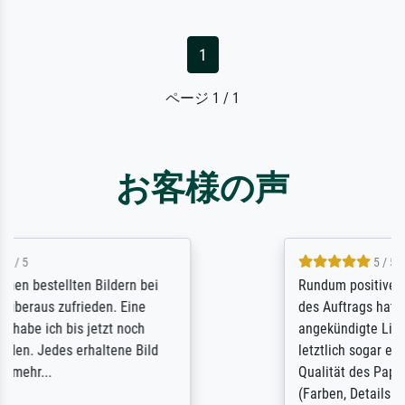
1
ページ 1 / 1
お客様の声
5 / 5
Rundum positive Erfahrung. Die Ausführung
des Auftrags hat eine Weile gedauert, die
angekündigte Lieferzeit wurde aber
letztlich sogar etwas unterschritten. Die
Qualität des Papiers und des Drucks
(Farben, Details usw.) ist nicht nur gut,