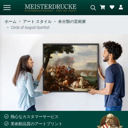
ホーム
アート スタイル
未分類の芸術家
Circle of August Querfurt
標準検索
AI画像検索
作家名・作品名・スタイルで検索
シーンを説明してください – 例：
– 例：モネ、星月夜、印象派、北
緑の草原、赤の多い抽象画、暗い
斎の波、ヌード。
油絵、木のそばの立ち姿のヌー
ド。
熱心なカスタマーサービス
美術館品質のアートプリント