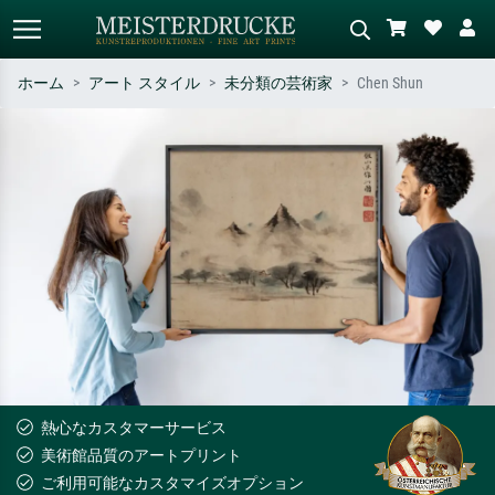
ホーム
アート スタイル
未分類の芸術家
Chen Shun
標準検索
AI画像検索
作家名・作品名・スタイルで検索
シーンを説明してください – 例：
– 例：モネ、星月夜、印象派、北
緑の草原、赤の多い抽象画、暗い
斎の波、ヌード。
油絵、木のそばの立ち姿のヌー
ド。
熱心なカスタマーサービス
美術館品質のアートプリント
ご利用可能なカスタマイズオプション