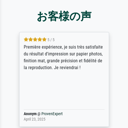
お客様の声
4.5 / 5
ik beoordeel Meisterdrucke zeer positief.
Door de 69505 beschikbare kunstenaars
scrollen is echter onbegonnen werk (na
stoppen begint het weer van voor af aan).
Als er naar een bepaalde kunstenaar
gevraagd wordt krijg je ook een aantal
werken van andere wat het onoverzichtelijk
maakt (bvb zoek Ros = ook Rops, Rose etc).
Waarom duidt u ...
philip
@
ProvenExpert
September 23, 2025