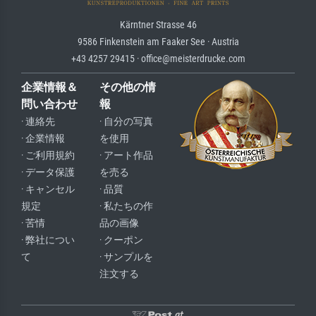
Kärntner Strasse 46
9586 Finkenstein am Faaker See · Austria
+43 4257 29415 · office@meisterdrucke.com
企業情報＆
その他の情
問い合わせ
報
· 連絡先
· 自分の写真
· 企業情報
を使用
· ご利用規約
· アート作品
· データ保護
を売る
· キャンセル
· 品質
規定
· 私たちの作
· 苦情
品の画像
· 弊社につい
· クーポン
て
· サンプルを
注文する