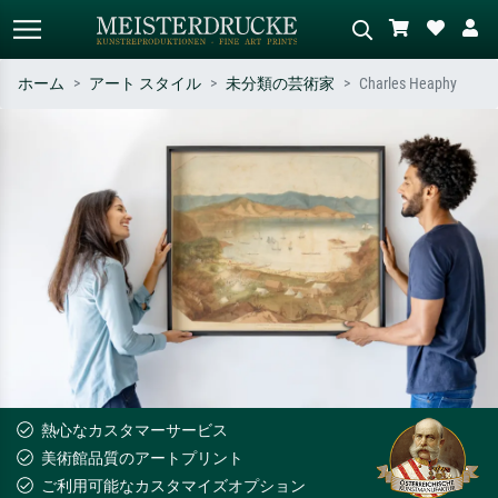
ホーム
アート スタイル
未分類の芸術家
Charles Heaphy
標準検索
AI画像検索
作家名・作品名・スタイルで検索
シーンを説明してください – 例：
– 例：モネ、星月夜、印象派、北
緑の草原、赤の多い抽象画、暗い
斎の波、ヌード。
油絵、木のそばの立ち姿のヌー
ド。
熱心なカスタマーサービス
美術館品質のアートプリント
ご利用可能なカスタマイズオプション