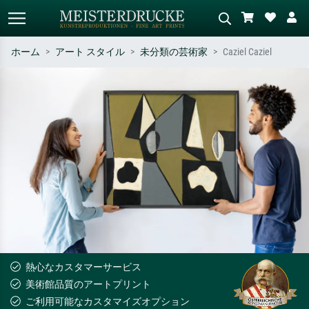
ホーム
アート スタイル
未分類の芸術家
Caziel Caziel
標準検索
AI画像検索
作家名・作品名・スタイルで検索
シーンを説明してください – 例：
– 例：モネ、星月夜、印象派、北
緑の草原、赤の多い抽象画、暗い
斎の波、ヌード。
油絵、木のそばの立ち姿のヌー
ド。
熱心なカスタマーサービス
美術館品質のアートプリント
ご利用可能なカスタマイズオプション