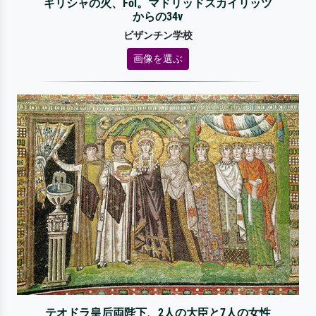
ギリシャの火、Fol。マドリッドスカイリッツ
からの34v
ビザンチン学校
画像を選ぶ
テオドラ皇后両陛下、2人の大臣と7人の女性