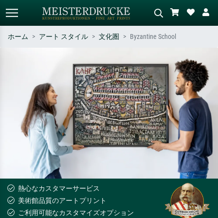
ホーム
アート スタイル
文化圏
Byzantine School
標準検索
AI画像検索
作家名・作品名・スタイルで検索
シーンを説明してください – 例：
– 例：モネ、星月夜、印象派、北
緑の草原、赤の多い抽象画、暗い
斎の波、ヌード。
油絵、木のそばの立ち姿のヌー
ド。
熱心なカスタマーサービス
美術館品質のアートプリント
ご利用可能なカスタマイズオプション