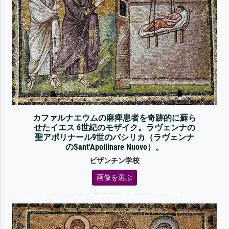
カファルナエウムの麻痺患者を奇跡的に蘇ら
せたイエス 6世紀のモザイク。ラヴェンナの
聖アポリナール9世のバシリカ（ラヴェンナ
のSant'Apollinare Nuovo）。
ビザンチン学校
画像を選ぶ