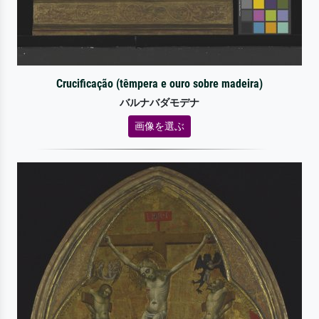
Crucificação (têmpera e ouro sobre madeira)
バルナバダモデナ
画像を選ぶ