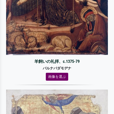
羊飼いの礼拝、c.1375-79
バルナバダモデナ
画像を選ぶ