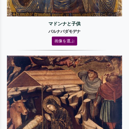
マドンナと子供
バルナバダモデナ
画像を選ぶ