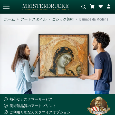
ホーム
アート スタイル
ゴシック美術
Barnaba da Modena
標準検索
AI画像検索
作家名・作品名・スタイルで検索
シーンを説明してください – 例：
– 例：モネ、星月夜、印象派、北
緑の草原、赤の多い抽象画、暗い
斎の波、ヌード。
油絵、木のそばの立ち姿のヌー
ド。
熱心なカスタマーサービス
美術館品質のアートプリント
ご利用可能なカスタマイズオプション