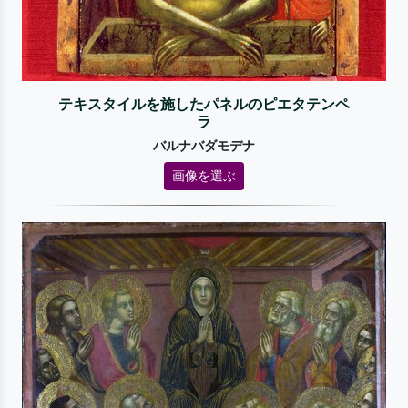
テキスタイルを施したパネルのピエタテンペ
ラ
バルナバダモデナ
画像を選ぶ