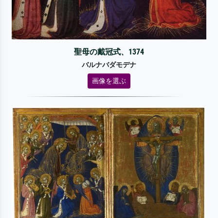
聖母の戴冠式、1374
バルナバダモデナ
画像を選ぶ