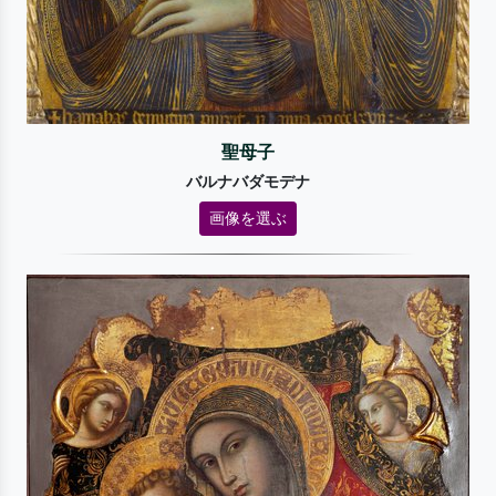
聖母子
バルナバダモデナ
画像を選ぶ