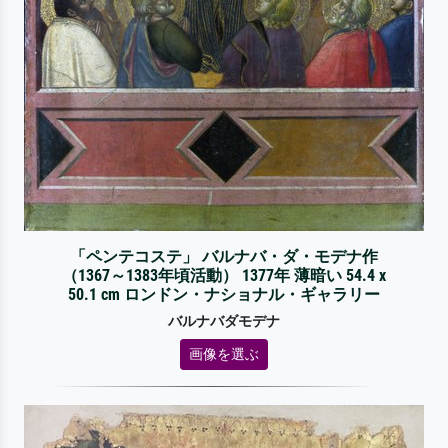
「ペンテコステ」 バルナバ・ダ・モデナ作
（1367～1383年頃活動） 1377年 薄暗い 54.4 x
50.1 cm ロンドン・ナショナル・ギャラリー
バルナバダモデナ
画像を選ぶ