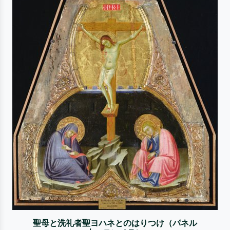
聖母と洗礼者聖ヨハネとのはりつけ（パネル