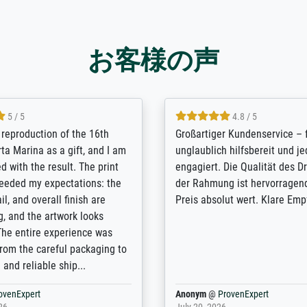
お客様の声
5 / 5
5 / 5
t Meisterdrucke strives to
Outstanding quality and cus
lients demands, and provides
support. - the quality of the pr
ice on how to obtain the best
excellent and difficult to dist
 the prints requested by the
from the real thing; it will be
e company has a vast
for high-quality art prints fro
of prints to choose from, and
the quality of the framing is e
e excellent service also with
the customisation options for
prints which are not in that
are broad - the customer sup
. Highly recommended!
colleagues are truly super...
rovenExpert
Anonym
@
ProvenExpert