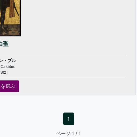
白聖
ン・ブル
 Candidus
502 |
像を選ぶ
1
ページ 1 / 1