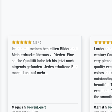
5 / 5
Rundum positive Erfahrung. Die
The team a
Ausführung des Auftrags hat eine Weile
meet its c
gedauert, die angekündigte Lieferzeit
expert adv
wurde aber letztlich sogar etwas
results for
unterschritten. Die Qualität des Papiers
client. Th
und des Drucks (Farben, Details usw.) ist
repertoire 
nicht nur gut, sondern hervorragend.
will provid
Selbst ein Druck ist damit ein Kunstwerk
regards to 
im eigenen Sinne. Definitiv den Pre...
repertoire
Dr.
@
ProvenExpert
Anonym
@
P