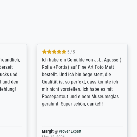
4.8 / 5
tomer
Qualité absolument irréprochable.
inting is
Extraordinaire diversité des thèmes
inguish
abordés et personnalisation des
 my go-to
demandes (recadrage, réajustement des
m now on -
couleurs). Relation clientèle parfaite.
xcellent -
Transport, réception sans aucun
 the work
problème. Merci à toute l'équipe ! Hervé
port
Anonym
@
ProvenExpert