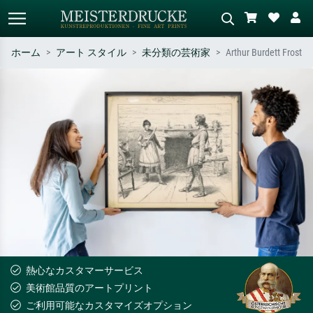
ホーム
アート スタイル
未分類の芸術家
Arthur Burdett Frost
標準検索
AI画像検索
作家名・作品名・スタイルで検索
シーンを説明してください – 例：
– 例：モネ、星月夜、印象派、北
緑の草原、赤の多い抽象画、暗い
斎の波、ヌード。
油絵、木のそばの立ち姿のヌー
ド。
熱心なカスタマーサービス
美術館品質のアートプリント
ご利用可能なカスタマイズオプション