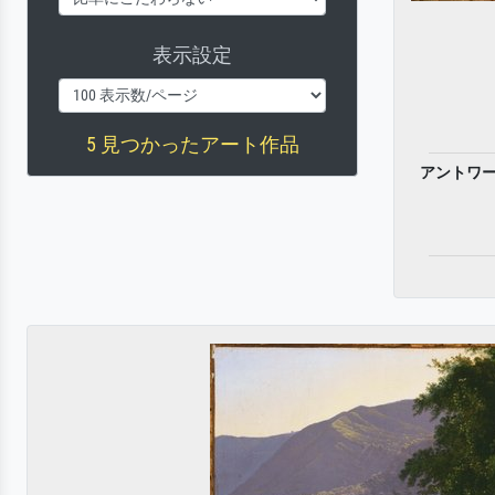
表示設定
5 見つかったアート作品
アントワ