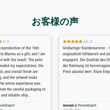
お客様の声
5 / 5
5 / 5
t Meisterdrucke strives to
Outstanding quality and cus
lients demands, and provides
support. - the quality of the pr
ice on how to obtain the best
excellent and difficult to dist
 the prints requested by the
from the real thing; it will be
e company has a vast
for high-quality art prints fro
of prints to choose from, and
the quality of the framing is e
e excellent service also with
the customisation options for
prints which are not in that
are broad - the customer sup
. Highly recommended!
colleagues are truly super...
rovenExpert
Anonym
@
ProvenExpert