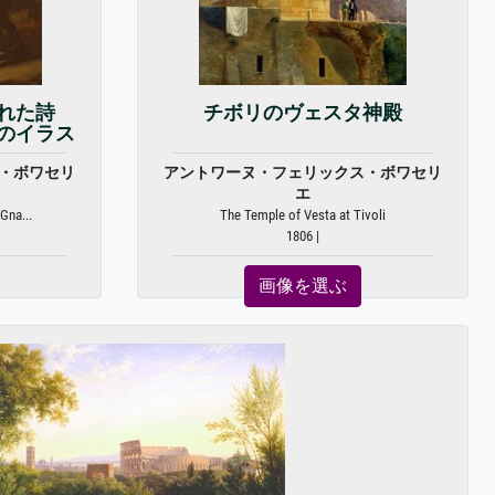
れた詩
チボリのヴェスタ神殿
）」のイラス
・ボワセリ
アントワーヌ・フェリックス・ボワセリ
エ
Gna...
The Temple of Vesta at Tivoli
1806 |
画像を選ぶ