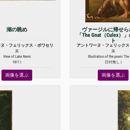
湖の眺め
ヴァージルに帰せら
「The Gnat（Culex
ト
ーヌ・フェリックス・ボワセリ
アントワーヌ・フェリックス
エ
エ
View of Lake Nemi
Illustration of the poem The 
1811 |
日付無し |
画像を選ぶ
画像を選ぶ