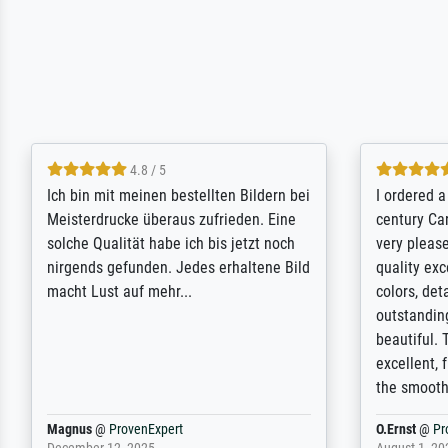
5 / 5
Rundum positive Erfahrung. Die
The team a
Ausführung des Auftrags hat eine Weile
meet its c
gedauert, die angekündigte Lieferzeit
expert adv
wurde aber letztlich sogar etwas
results for
unterschritten. Die Qualität des Papiers
client. Th
und des Drucks (Farben, Details usw.) ist
repertoire 
nicht nur gut, sondern hervorragend.
will provid
Selbst ein Druck ist damit ein Kunstwerk
regards to 
im eigenen Sinne. Definitiv den Pre...
repertoire
Dr.
@
ProvenExpert
Anonym
@
P