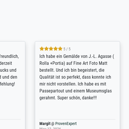
4.8 / 5
tomer
Qualité absolument irréprochable.
inting is
Extraordinaire diversité des thèmes
inguish
abordés et personnalisation des
 my go-to
demandes (recadrage, réajustement des
m now on -
couleurs). Relation clientèle parfaite.
xcellent -
Transport, réception sans aucun
 the work
problème. Merci à toute l'équipe ! Hervé
port
Anonym
@
ProvenExpert