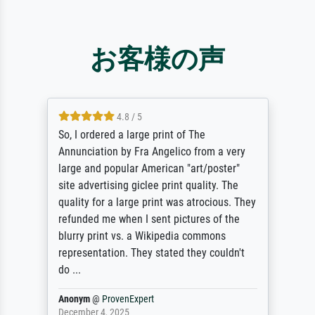
お客様の声
4.8 / 5
So, I ordered a large print of The
Annunciation by Fra Angelico from a very
large and popular American "art/poster"
site advertising giclee print quality. The
quality for a large print was atrocious. They
refunded me when I sent pictures of the
blurry print vs. a Wikipedia commons
representation. They stated they couldn't
do ...
Anonym
@
ProvenExpert
December 4, 2025