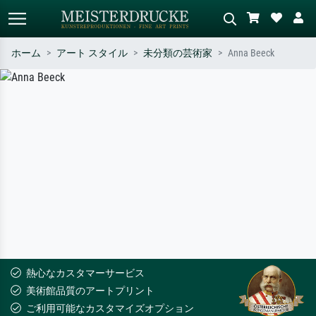
ホーム
アート スタイル
未分類の芸術家
Anna Beeck
標準検索
AI画像検索
作家名・作品名・スタイルで検索
シーンを説明してください – 例：
– 例：モネ、星月夜、印象派、北
緑の草原、赤の多い抽象画、暗い
斎の波、ヌード。
油絵、木のそばの立ち姿のヌー
ド。
熱心なカスタマーサービス
美術館品質のアートプリント
ご利用可能なカスタマイズオプション