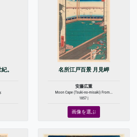
世紀。
名所江戸百景 月見岬
安藤広重
.
Moon Cape (Tsuki-no-misaki) From...
1857 |
画像を選ぶ