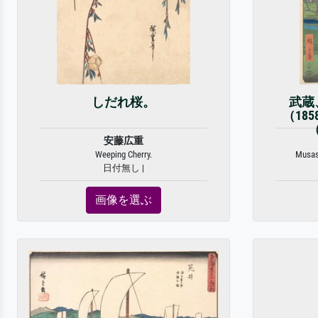
しだれ桜。
武蔵
（18
安藤広重
Weeping Cherry.
Musash
日付無し |
画像を選ぶ