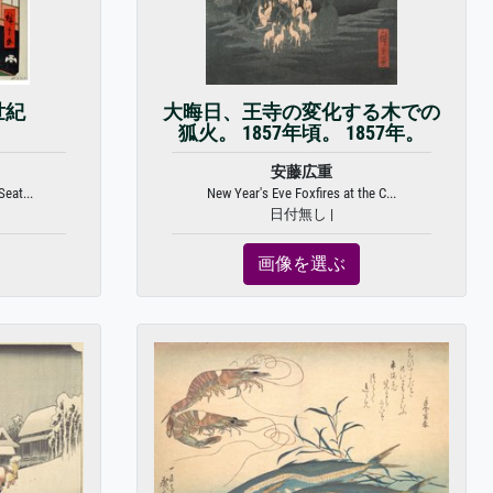
世紀
大晦日、王寺の変化する木での
狐火。 1857年頃。 1857年。
安藤広重
eat...
New Year's Eve Foxfires at the C...
日付無し |
画像を選ぶ