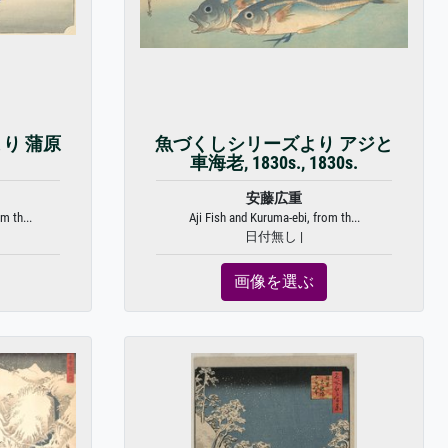
り 蒲原
魚づくしシリーズより アジと
。
車海老, 1830s., 1830s.
安藤広重
m th...
Aji Fish and Kuruma-ebi, from th...
日付無し |
画像を選ぶ