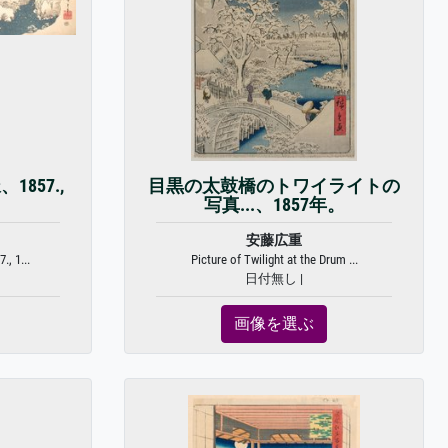
857.,
目黒の太鼓橋のトワイライトの
写真...、1857年。
安藤広重
, 1...
Picture of Twilight at the Drum ...
日付無し |
画像を選ぶ