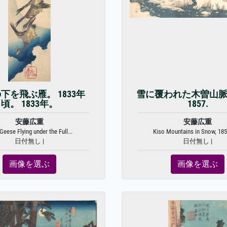
下を飛ぶ雁。 1833年
雪に覆われた木曽山脈、1
頃。 1833年。
1857.
安藤広重
安藤広重
Geese Flying under the Full...
Kiso Mountains in Snow, 1857.
日付無し |
日付無し |
画像を選ぶ
画像を選ぶ