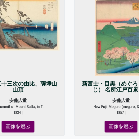
五十三次の由比、薩埵山
新富士・目黒（めぐろ
山頂
じ） 名所江戸百
安藤広重
安藤広重
Summit of Mount Satta, in T...
New Fuji, Meguro (meguro, Sh
1834 |
1857 |
画像を選ぶ
画像を選ぶ