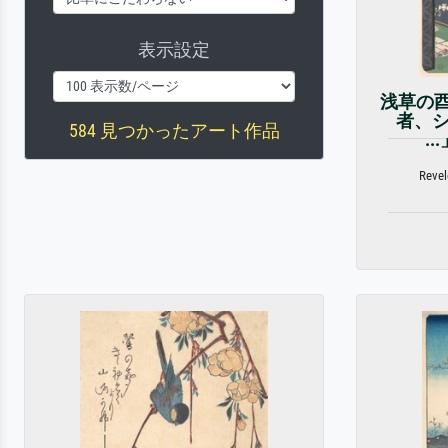
表示設定
浅草の
者、シリ
584 見つかったアート作品
..
Revel