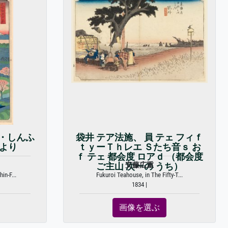
・しんふ
袋井 テア法施、 員 テェ フィｆ
景より
ｔｙーＴｈレエ Ｓたち音ｓ お
ｆ テェ 都会度 ロアｄ （都会度
安藤広重
ご主山 次ーの うち）
in-F...
Fukuroi Teahouse, in The Fifty-T...
1834 |
画像を選ぶ