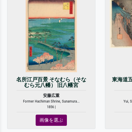
名所江戸百景 そなむら（そな
東海道
むら元八幡） 旧八幡宮
安藤広重
Former Hachiman Shrine, Sunamura...
Yui, 
1856 |
画像を選ぶ