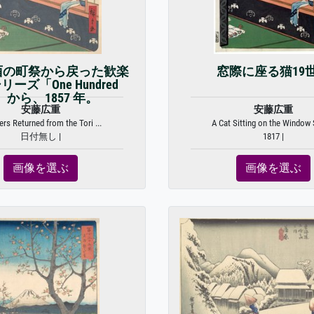
酉の町祭から戻った歓楽
窓際に座る猫19
ーズ「One Hundred
.」から、1857 年。
安藤広重
安藤広重
ers Returned from the Tori ...
A Cat Sitting on the Window S
日付無し |
1817 |
画像を選ぶ
画像を選ぶ