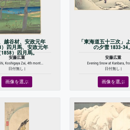
、越谷材、安政元年
「東海道五十三次」よ
58）四月馬、安政元年
の夕雪 1833-34
（1858）四月馬。
安藤広重
安藤広重
i, Koshigaya Zai, 4th mont...
Evening Snow at Kanbara, fro
日付無し |
日付無し |
画像を選ぶ
画像を選ぶ