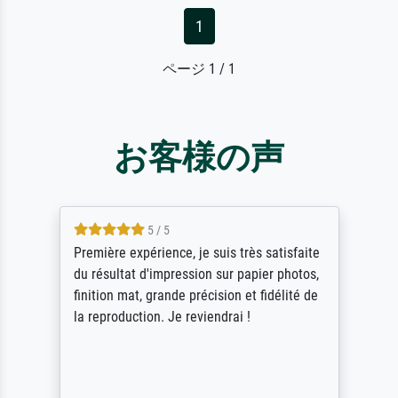
1
ページ 1 / 1
お客様の声
4.5 / 5
ik beoordeel Meisterdrucke zeer positief.
Door de 69505 beschikbare kunstenaars
scrollen is echter onbegonnen werk (na
stoppen begint het weer van voor af aan).
Als er naar een bepaalde kunstenaar
gevraagd wordt krijg je ook een aantal
werken van andere wat het onoverzichtelijk