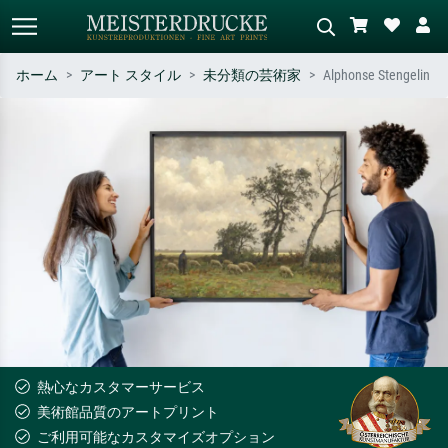
ホーム
アート スタイル
未分類の芸術家
Alphonse Stengelin
標準検索
AI画像検索
作家名・作品名・スタイルで検索
シーンを説明してください – 例：
– 例：モネ、星月夜、印象派、北
緑の草原、赤の多い抽象画、暗い
斎の波、ヌード。
油絵、木のそばの立ち姿のヌー
ド。
熱心なカスタマーサービス
美術館品質のアートプリント
ご利用可能なカスタマイズオプション