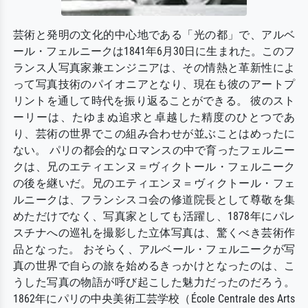
芸術と発明の文化的中心地である「光の都」で、アルベ
ール・フェルニークは1841年6月30日に生まれた。このフ
ランス人写真家兼エンジニアは、その情熱と革新性によ
って写真技術のパイオニアとなり、現在も彼のアートプ
リントを通して時代を振り返ることができる。 彼のスト
ーリーは、たゆまぬ追求と卓越した精度のひとつであ
り、芸術の世界でこの組み合わせが並ぶことはめったに
ない。 パリの都会的なロマンスの中で育ったフェルニー
クは、兄のエティエンヌ＝ヴィクトール・フェルニーク
の後を継いだ。兄のエティエンヌ＝ヴィクトール・フェ
ルニークは、フランシスコ会の修道院長として尊敬を集
めただけでなく、写真家としても活躍し、1878年にパレ
スチナへの巡礼を撮影した立体写真は、驚くべき芸術作
品となった。 おそらく、アルベール・フェルニークが写
真の世界で自らの旅を始めるきっかけとなったのは、こ
うした写真の物語が呼び起こした魅力だったのだろう。
1862年にパリの中央美術工芸学校（École Centrale des Arts