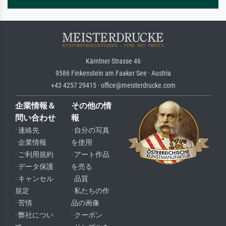
Kärntner Strasse 46
9586 Finkenstein am Faaker See · Austria
+43 4257 29415 · office@meisterdrucke.com
企業情報＆
その他の情
問い合わせ
報
· 連絡先
· 自分の写真
· 企業情報
を使用
· ご利用規約
· アート作品
· データ保護
を売る
· キャンセル
· 品質
規定
· 私たちの作
· 苦情
品の画像
· 弊社につい
· クーポン