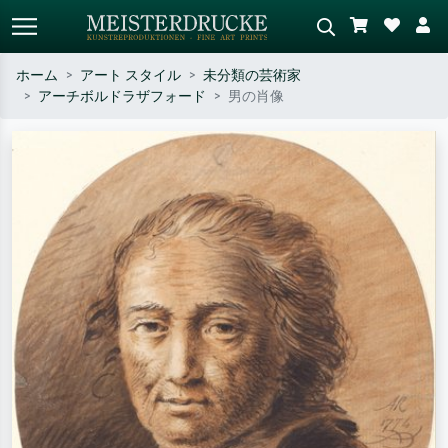
ホーム
アート スタイル
未分類の芸術家
アーチボルドラザフォード
男の肖像
標準検索
AI画像検索
作家名・作品名・スタイルで検索
シーンを説明してください – 例：
– 例：モネ、星月夜、印象派、北
緑の草原、赤の多い抽象画、暗い
斎の波、ヌード。
油絵、木のそばの立ち姿のヌー
ド。