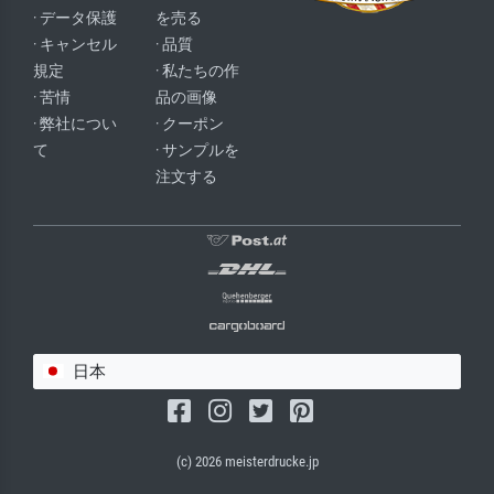
· データ保護
を売る
· キャンセル
· 品質
規定
· 私たちの作
· 苦情
品の画像
· 弊社につい
· クーポン
て
· サンプルを
注文する
日本
(c) 2026 meisterdrucke.jp