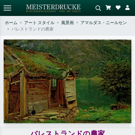
ホーム
アート スタイル
風景画
アマルダス・ニールセン
バレストランドの農家
標準検索
AI画像検索
作家名・作品名・スタイルで検索
シーンを説明してください – 例：
– 例：モネ、星月夜、印象派、北
緑の草原、赤の多い抽象画、暗い
斎の波、ヌード。
油絵、木のそばの立ち姿のヌー
ド。
バレストランドの農家