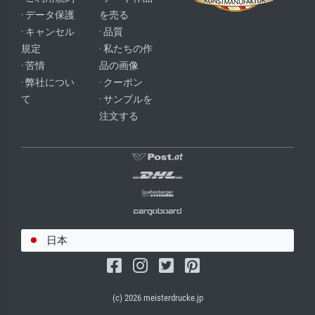
· データ保護
を売る
· キャンセル
· 品質
規定
· 私たちの作
· 苦情
品の画像
· 弊社につい
· クーポン
て
· サンプルを
注文する
日本
(c) 2026 meisterdrucke.jp