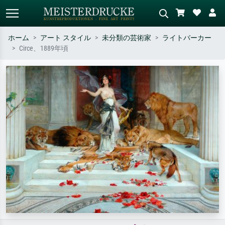
ホーム
アート スタイル
未分類の芸術家
ライトバーカー
Circe、1889年頃
標準検索
AI画像検索
作家名・作品名・スタイルで検索
シーンを説明してください – 例：
– 例：モネ、星月夜、印象派、北
緑の草原、赤の多い抽象画、暗い
斎の波、ヌード。
油絵、木のそばの立ち姿のヌー
ド。